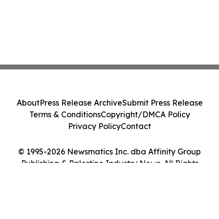
About
Press Release Archive
Submit Press Release
Terms & Conditions
Copyright/DMCA Policy
Privacy Policy
Contact
© 1995-2026 Newsmatics Inc. dba Affinity Group
Publishing & Palestine Industry News. All Rights
Reserved.
Cookie Settings / Your Privacy Choices