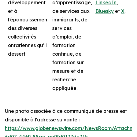
développement
d’apprentissage,
LinkedIn
,
et à
de services aux
Bluesky
et
X
.
l’épanouissement
immigrants, de
des diverses
services
collectivités
d’emploi, de
ontariennes qu’il
formation
dessert.
continue, de
formation sur
mesure et de
recherche
appliquée.
Une photo associée à ce communiqué de presse est
disponible à l'adresse suivante :
https://www.globenewswire.com/NewsRoom/Attachme
6d07-4469-88aa-ae9fd0177de7/fr