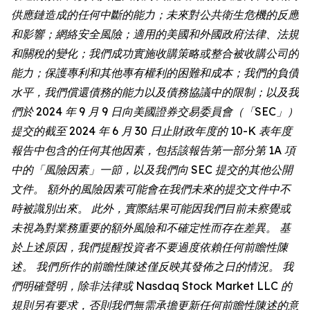
供應鏈造成的任何中斷的能力；未來對公共衛生危機的反應
和影響；網絡安全風險；適用的美國和外國政府法律、法規
和關稅的變化；我們成功實施收購策略或整合被收購公司的
能力；保護專利和其他專有權利的困難和成本；我們的負債
水平，我們償還債務的能力以及債務協議中的限制；以及我
們於 2024 年 9 月 9 日向美國證券交易委員會（「SEC」）
提交的截至 2024 年 6 月 30 日止財政年度的 10-K 表年度
報告中包含的任何其他因素，包括該報告第一部分第 1A 項
中的「風險因素」一節，以及我們向 SEC 提交的其他公開
文件。 額外的風險因素可能會在我們未來的提交文件中不
時被識別出來。 此外，實際結果可能因我們目前未察覺或
未視為對業務重要的額外風險和不確定性而存在差異。 基
於上述原因，我們提醒投資者不要過度依賴任何前瞻性陳
述。 我們所作的前瞻性陳述僅反映其發佈之日的情況。 我
們明確聲明，除非法律或 Nasdaq Stock Market LLC 的
規則另有要求，否則我們無需承擔更新任何前瞻性陳述的意