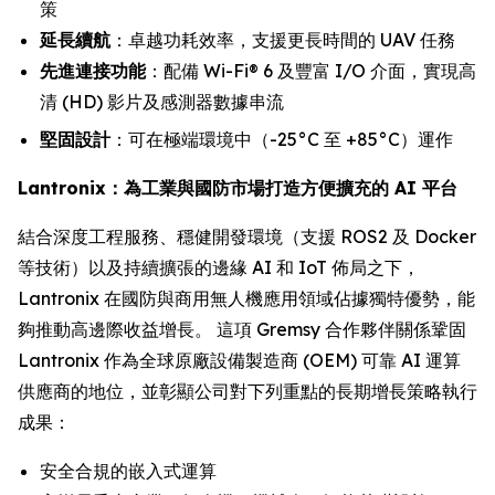
策
延長續航
：卓越功耗效率，支援更長時間的 UAV 任務
先進連接功能
：配備 Wi-Fi® 6 及豐富 I/O 介面，實現高
清 (HD) 影片及感測器數據串流
堅固設計
：可在極端環境中（-25°C 至 +85°C）運作
Lantronix：為工業與國防市場打造方便擴充的 AI 平台
結合深度工程服務、穩健開發環境（支援 ROS2 及 Docker
等技術）以及持續擴張的邊緣 AI 和 IoT 佈局之下，
Lantronix 在國防與商用無人機應用領域佔據獨特優勢，能
夠推動高邊際收益增長。 這項 Gremsy 合作夥伴關係鞏固
Lantronix 作為全球原廠設備製造商 (OEM) 可靠 AI 運算
供應商的地位，並彰顯公司對下列重點的長期增長策略執行
成果：
安全合規的嵌入式運算