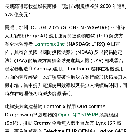
長期高邊際收益增長商機，預計市場規模將於 2030 年達到
578 億美元*
爾灣，加州, Oct. 03, 2025 (GLOBE NEWSWIRE) -- 邊緣
人工智能 (Edge AI) 應用運算與連網物聯網 (IoT) 解決方
案全球領導者
Lantronix Inc.
(NASDAQ: LTRX) 今日宣
佈，其符合美國《國防授權法案》(NDAA) 及《貿易協定
法》(TAA) 的解決方案獲全球先進無人機 (UAV) 相機雲台
穩定器製造商 Gremsy 選用。 Lantronix 發揮在相機應用
方面的豐厚經驗，以這項突破性解決方案持續加快拓展無人
機市場，當中提升電源使用效率以延長無人機續航時間，同
時亦在處理任務時減少能源消耗。
此解決方案建基於 Lantronix 採用 Qualcomm®
Dragonwing™ 處理器的
Open-Q™ 5165RB
系統模組
(SoM)，推動 Gremsy 全新無人機平台及其 Lynx ISR 載
荷，專為無縫整合 Teledyne FLIR OEM 的 Hadron 640R