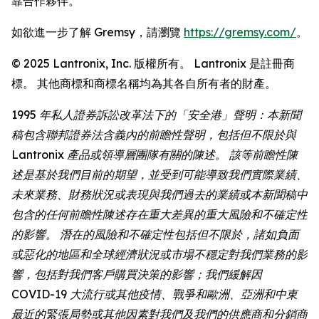
靠合作夥伴。
如欲進一步了解 Gremsy，請瀏覽
https://gremsy.com/
。
© 2025 Lantronix, Inc. 版權所有。 Lantronix 是註冊商
標。 其他商標和商標名稱均為其各自所有者的財產。
1995 年私人證券訴訟改革法下的「安全港」聲明：本新聞
稿包含聯邦證券法含義內的前瞻性聲明，包括但不限於與
Lantronix 產品或領導層團隊有關的陳述。 該等前瞻性陳
述是基於我們目前的期望，並受到可能導致我們實際業績、
未來業務、財務狀況或表現與我們過去的業績或本新聞稿中
包含的任何前瞻性陳述存在重大差異的重大風險和不確定性
的影響。 潛在的風險和不確定性包括但不限於，諸如負面
或惡化的地區和全球經濟狀況或市場不穩定對我們業務的影
響，包括對我們客戶購買決策的影響；我們緩解因
COVID-19 大流行或其他疫情、戰爭和歐洲、亞洲和中東
最近的緊張局勢或其他因素對我們及我們的供應商和分銷商