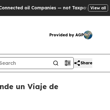
ted oil Companies — not Taxpayers — the Chance 
View all
Provided by AGP
Share
nde un Viaje de