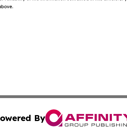
 above.
owered By