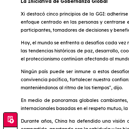
La Iniciativa de Gobernanza Global
Xi destacó cinco principios de la GGI: adherirs
enfoque centrado en las personas y centrarse e
participantes, tomadores de decisiones y benefic
Hoy, el mundo se enfrenta a desafíos cada vez má
las tendencias históricas de paz, desarrollo, c
el proteccionismo continúan afectando al mundo
Ningún país puede ser inmune a estos desafíos.
convivencia pacífica, fortalecer nuestra confia
manteniéndonos al ritmo de los tiempos", dijo.
En medio de panoramas globales cambiantes, 
internacionales basadas en el respeto mutuo, la
Durante años, China ha defendido una visión 
compartido, aportando con la sabiduría y los bi