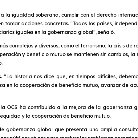
e a la igualdad soberana, cumplir con el derecho internaci
n tomar acciones concretas. "Todos los países, indepen
iarios iguales en la gobernanza global", señaló.
s complejos y diversos, como el terrorismo, la crisis de re
ooperación y beneficio mutuo se mantienen sin cambios, l
.
 "La historia nos dice que, en tiempos difíciles, debe
nza en la cooperación de beneficio mutuo, avanzar de acu
la OCS ha contribuido a la mejora de la gobernanza gl
 equidad y la cooperación de beneficio mutuo.
de gobernanza global que presenta una amplia consulta 
enes públicos chinos para resolver los problemas apremia