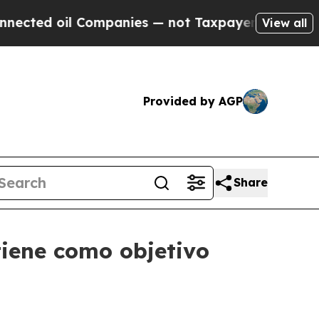
 oil Companies — not Taxpayers — the Chance to 
View all
Provided by AGP
Share
tiene como objetivo