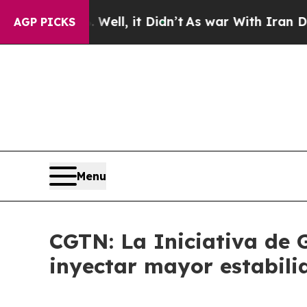
0%. Well, it Didn’t
As war With Iran Drove oil 
AGP PICKS
Menu
CGTN: La Iniciativa de 
inyectar mayor estabil