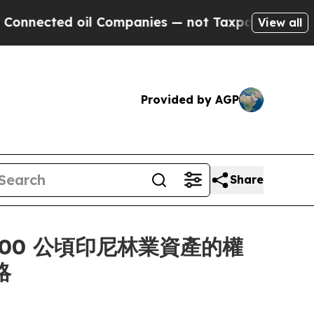
d oil Companies — not Taxpayers — the Chance to 
View all
Provided by AGP
Share
41,000 公頃印尼林業資產的權
略