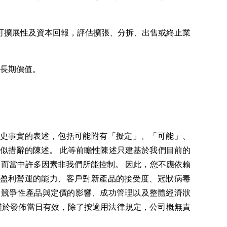
可擴展性及資本回報，評估擴張、分拆、出售或終止業
揮長期價值。
歷史事實的表述，包括可能附有「擬定」、「可能」、
似措辭的陳述。 此等前瞻性陳述只建基於我們目前的
而當中許多因素非我們所能控制。 因此，您不應依賴
現盈利營運的能力、客戶對新產品的接受度、冠狀病毒
況、競爭性產品與定價的影響、成功管理以及整體經濟狀
僅於發佈當日有效，除了按適用法律規定，公司概無責