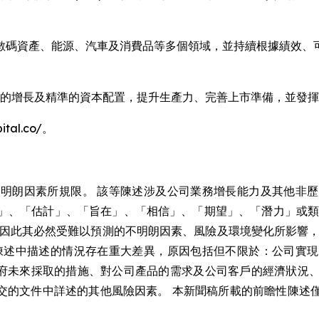
數碼資產、能源、汽車及消費品等多個領域，並持續根據績效、
嚴謹有序的增長及精準的資本配置，提升生產力、完善上市準備，並發
al.co/。
明朗因素所規限。 該等陳述涉及公司業務增長能力及其他非
」、「估計」、「旨在」、「相信」、「期望」、「潛力」或類
，因此其必然受難以預測的不明朗因素、風險及環境變化所影響，
陳述中描述的情況存在重大差異，原因包括但不限於：公司實
所在國政府未來採取的措施、對公司產品的需求及公司客戶的經濟狀
提交的文件中詳述的其他風險因素。 本新聞稿所載的前瞻性陳述