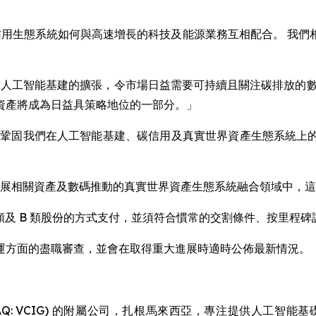
示範碳信用生態系統如何與高速增長的科技及能源業務互相配合。 
y Liu 說：「全球人工智能基建的擴張，令市場日益需要可持續且關注
資產將成為日益具策略地位的一部分。」
產，不僅鞏固我們在人工智能基建、碳信用及真實世界資產生態系統
可持續發展相關資產及數碼推動的真實世界資產生態系統融合領域中
t A 類及 B 類股份的方式支付，並須符合慣常的交割條件、按里
運方面的盡職審查，並會在取得重大進展時適時公佈最新情況。
imited (NASDAQ: VCIG) 的附屬公司，扎根馬來西亞，專注提