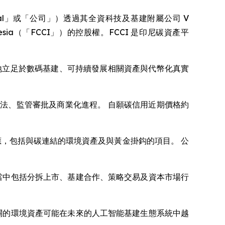
（「VCI Global」或「公司」）透過其全資科技及基建附屬公司 V
 Indonesia（「FCCI」）的控股權。FCCI 是印尼碳資產平
更穩固地立足於數碼基建、可持續發展相關資產與代幣化真實
法、監管審批及商業化進程。 自願碳信用近期價格約
效應，包括與碳連結的環境資產及與黃金掛鈎的項目。 公
遇，當中包括分拆上市、基建合作、策略交易及資本市場行
碳相關的環境資產可能在未來的人工智能基建生態系統中越