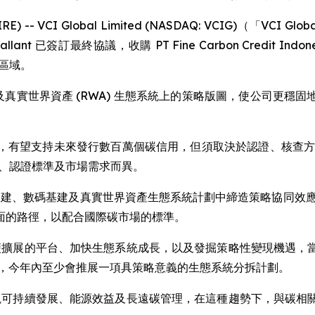
WIRE) -- VCI Global Limited (NASDAQ: VCIG)
V Gallant 已簽訂最終協議，收購 PT Fine Carbon Credit
業區域。
碳信用及真實世界資產 (RWA) 生態系統上的策略版圖，使公司
，有望支持未來發行數百萬個碳信用，但須取決於認證、核查方
質素、認證標準及市場需求而異。
工智能基建、數碼基建及真實世界資產生態系統計劃中締造策略協同
面的路徑，以配合國際碳市場的標準。
建構方便擴展的平台、加快生態系統成長，以及發掘策略性變現機
環，今年內至少會推展一項具策略意義的生態系統分拆計劃。
界更重視可持續發展、能源效益及長遠碳管理，在這種趨勢下，與