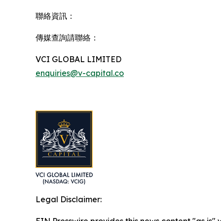
聯絡資訊：
傳媒查詢請聯絡：
VCI GLOBAL LIMITED
enquiries@v-capital.co
Legal Disclaimer:
EIN Presswire provides this news content "as is" 