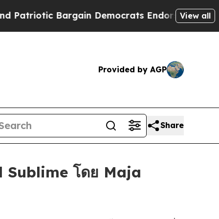
triotic Bargain Democrats Endorse Rogers, Repu
View all
Provided by AGP
Share
d Sublime โดย Maja