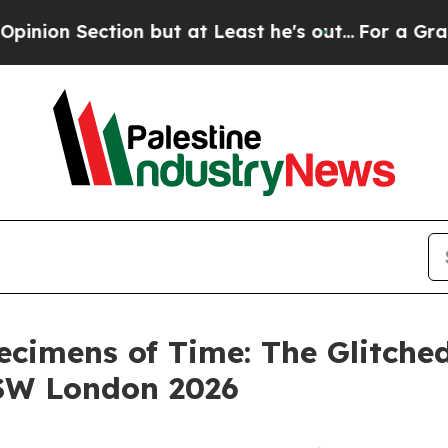
Section but at Least he's out...
For a Grand Pa
ecimens of Time: The Glitche
XSW London 2026