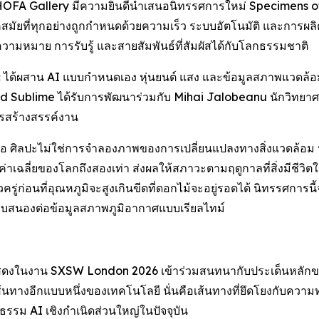
FA Gallery มีความยินดีนำเสนอนิทรรศการใหม่
Specimens of
ที่ทุกอย่างถูกกำหนดด้วยความเร็ว ระบบอัตโนมัติ และการผลิตดิ
ความหมาย การรับรู้ และสายสัมพันธ์ที่สัมผัสได้กับโลกธรรมชาติ
ด้ผสาน AI แบบกำหนดเอง หุ่นยนต์ แสง และข้อมูลสภาพแวดล้อมแบ
Sublime ได้รับการพัฒนาร่วมกับ Mihai Jalobeanu นักวิทยาศาส
ารสร้างสรรค์งาน
่นก็คือ ศิลปะไม่ใช่การจำลองภาพของการเปลี่ยนแปลงทางสิ่งแวดล้
ค่าเฉลี่ยของโลกถึงสองเท่า ส่งผลให้สภาวะตามฤดูกาลที่สิ่งมีชีวิตในพ
่วครู่ก่อนที่อุณหภูมิจะสูงเกินขีดที่ดอกไม้จะอยู่รอดได้ นิทรรศก
งตอบสนองต่อข้อมูลสภาพภูมิอากาศแบบเรียลไทม์
แสดงในงาน SXSW London 2026 เข้าร่วมสนทนากับประเด็นหลักขอ
้นทางอีกแบบหนึ่งของเทคโนโลยี นั่นคือเส้นทางที่ยึดโยงกับความท
ฒนธรรม AI เชิงกำเนิดส่วนใหญ่ในปัจจุบัน