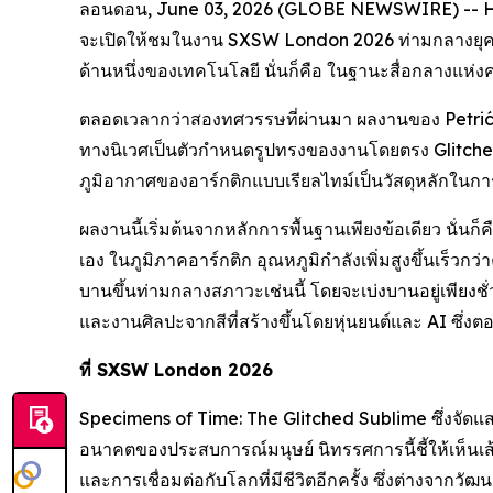
ลอนดอน, June 03, 2026 (GLOBE NEWSWIRE) -- HO
จะเปิดให้ชมในงาน SXSW London 2026 ท่ามกลางยุคสมัย
ด้านหนึ่งของเทคโนโลยี นั่นก็คือ ในฐานะสื่อกลางแห่ง
ตลอดเวลากว่าสองทศวรรษที่ผ่านมา ผลงานของ Petrić ไ
ทางนิเวศเป็นตัวกำหนดรูปทรงของงานโดยตรง Glitched 
ภูมิอากาศของอาร์กติกแบบเรียลไทม์เป็นวัสดุหลักในก
ผลงานนี้เริ่มต้นจากหลักการพื้นฐานเพียงข้อเดียว นั
เอง ในภูมิภาคอาร์กติก อุณหภูมิกำลังเพิ่มสูงขึ้นเร็วกว่า
บานขึ้นท่ามกลางสภาวะเช่นนี้ โดยจะเบ่งบานอยู่เพียงชั
และงานศิลปะจากสีที่สร้างขึ้นโดยหุ่นยนต์และ AI ซึ่
ที่ SXSW London 2026
Specimens of Time: The Glitched Sublime
ซึ่งจัด
อนาคตของประสบการณ์มนุษย์ นิทรรศการนี้ชี้ให้เห็นเส
และการเชื่อมต่อกับโลกที่มีชีวิตอีกครั้ง ซึ่งต่างจากวั