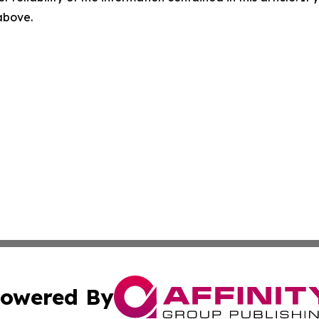
 above.
owered By