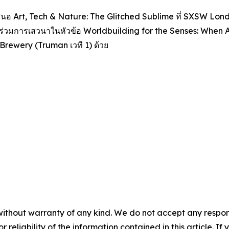
เสนอ
Art, Tech & Nature: The Glitched Sublime
ที่ SXSW London
ข้าร่วมการเสวนาในหัวข้อ
Worldbuilding for the Senses: When 
an Brewery (Truman เวที 1) ด้วย
without warranty of any kind. We do not accept any responsib
r reliability of the information contained in this article. I