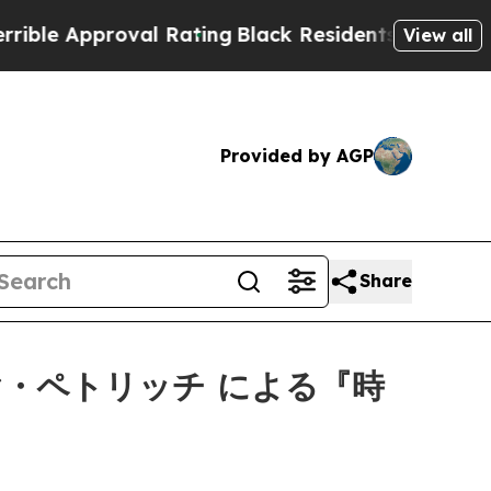
le Approval Rating
Black Residents Warned of Abu
View all
Provided by AGP
Share
ヤ・ペトリッチ による『時