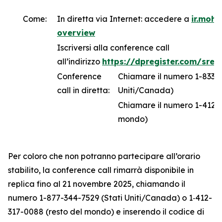
Come:
In diretta via Internet: accedere a
ir.moh
overview
Iscriversi alla conference call
all’indirizzo
https://dpregister.com/sre
Conference
Chiamare il numero 1-833-6
call in diretta:
Uniti/Canada)
Chiamare il numero 1-412-3
mondo)
Per coloro che non potranno partecipare all’orario
stabilito, la conference call rimarrà disponibile in
replica fino al 21 novembre 2025, chiamando il
numero 1-877-344-7529 (Stati Uniti/Canada) o 1‑412-
317-0088 (resto del mondo) e inserendo il codice di