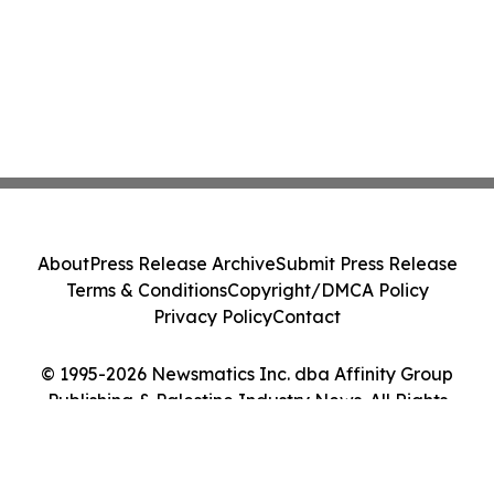
About
Press Release Archive
Submit Press Release
Terms & Conditions
Copyright/DMCA Policy
Privacy Policy
Contact
© 1995-2026 Newsmatics Inc. dba Affinity Group
Publishing & Palestine Industry News. All Rights
Reserved.
Cookie Settings / Your Privacy Choices